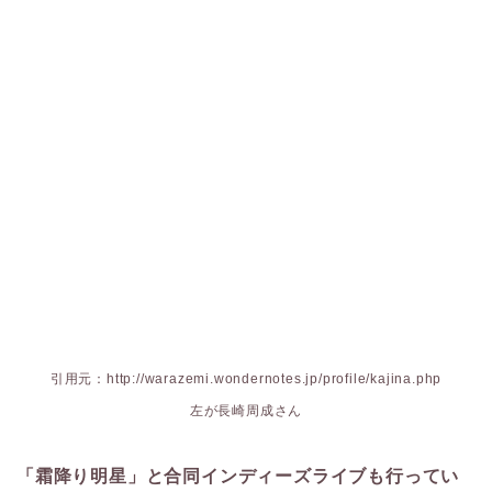
引用元：http://warazemi.wondernotes.jp/profile/kajina.php
左が長崎周成さん
「霜降り明星」と合同インディーズライブも行ってい