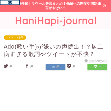
炎上10件超｜ラウール失言まとめ！先輩への態度や問題発
言がやばい？
HaniHapi-journal
アイドル・歌手
Ado(歌い手)が嫌いの声続出！？厨二
病すぎる歌詞やツイートが不快？
2026/02/01